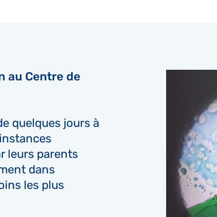
n au Centre de
e quelques jours à
 instances
ar leurs parents
ment dans
oins les plus